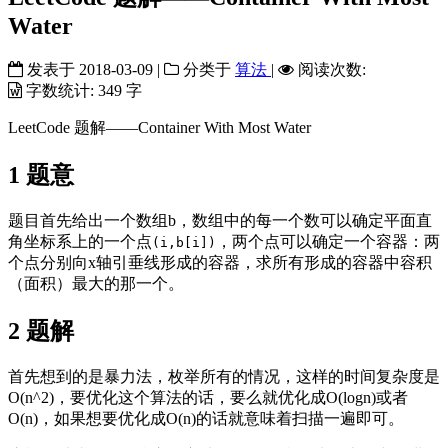
Water
发表于
2018-03-09
|
分类于
算法
|
阅读次数:
字数统计:
349 字
LeetCode 题解——Container With Most Water
1
题意
题目首先给出一个数组b，数组中的每一个数可以确定平面直
角坐标系上的一个点
，两个点可以确定一个容器：两
(i,b[i])
个点分别向x轴引垂线形成的容器，求所有形成的容器中容积
（面积）最大的那一个。
2
题解
首先想到的是暴力法，枚举所有的情况，这样的时间复杂度是
O(n^2)，要优化这个算法的话，要么就优化成O(logn)或者
O(n)，如果想要优化成O(n)的话就意味着扫描一遍即可。