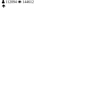
112094
144612