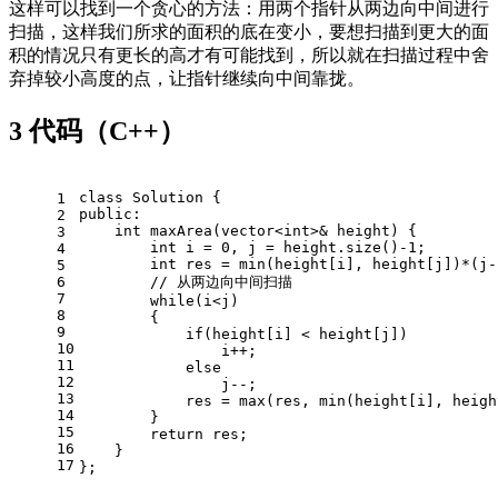
这样可以找到一个贪心的方法：用两个指针从两边向中间进行
扫描，这样我们所求的面积的底在变小，要想扫描到更大的面
积的情况只有更长的高才有可能找到，所以就在扫描过程中舍
弃掉较小高度的点，让指针继续向中间靠拢。
3
代码（C++）
class
Solution
 {
1
public
:
2
int
maxArea
(
vector
<
int
>& height)
{
3
int
 i = 
0
, j = height.size()
-1
;
4
int
 res = min(height[i], height[j])*(j-
5
6
// 从两边向中间扫描
7
while
(i<j)
8
        {
9
if
(height[i] < height[j])
10
                i++;
11
else
12
                j--;
13
            res = max(res, min(height[i], heigh
14
        }
15
return
 res;
16
    }
17
};