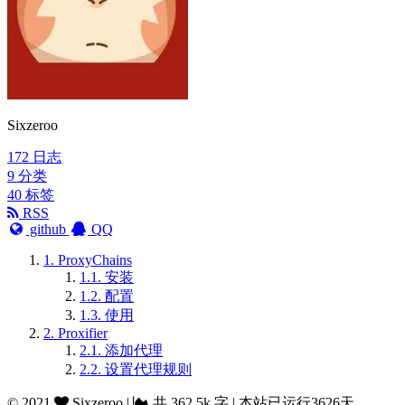
Sixzeroo
172
日志
9
分类
40
标签
RSS
github
QQ
1.
ProxyChains
1.1.
安装
1.2.
配置
1.3.
使用
2.
Proxifier
2.1.
添加代理
2.2.
设置代理规则
©
2021
Sixzeroo
|
共
362.5k 字
|
本站已运行3626天