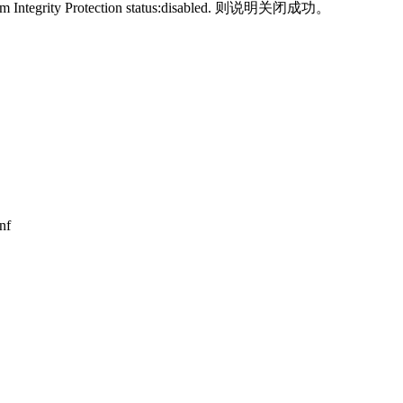
rity Protection status:disabled. 则说明关闭成功。
nf