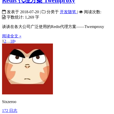
Redis 代理方案 Twemproxy
发表于
2018-07-20
|
分类于
开发随笔
|
阅读次数:
字数统计:
1,269 字
谈谈在各大公司广泛使用的Redis代理方案——Twemproxy
阅读全文 »
1
2
…
18
Sixzeroo
172
日志