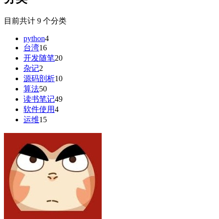
目前共计 9 个分类
python
4
台湾
16
开发随笔
20
杂记
2
源码剖析
10
算法
50
读书笔记
49
软件使用
4
运维
15