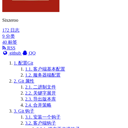
Sixzeroo
172
日志
9
分类
40
标签
RSS
github
QQ
1.
配置Git
1.1.
客户端基本配置
1.2.
服务器端配置
2.
Git 属性
2.1.
二进制文件
2.2.
关键字展开
2.3.
导出版本库
2.4.
合并策略
3.
Git 钩子
3.1.
安装一个钩子
3.2.
客户端钩子