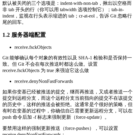
默认被关闭的三个选项是：indent-with-non-tab，揪出以空格而
非 tab 开头的行（你可以用 tabwidth 选项控制它）；tab-in-
indent，监视在行头表示缩进的 tab；cr-at-eol，告诉 Git 忽略行
尾的回车。
1.2
服务器端配置
receive.fsckObjects
Git 能够确认每个对象的有效性以及 SHA-1 检验和是否保持一
致。但 Git 不会在每次推送时都这么做。设置
receive.fsckObjects 为 true 来强迫它这么做
receive.denyNonFastForwards
如果你变基已经被推送的提交，继而再推送，又或者推送一个
提交到远程分支，而这个远程分支当前指向的提交不在该提交
的历史中，这样的推送会被拒绝。这通常是个很好的策略，但
有时在变基的过程中，你确信自己需要更新远程分支，可以在
push 命令后加 -f 标志来强制更新（force-update）。
要禁用这样的强制更新推送（force-pushes），可以设置
receive.denyNonFastForwards：