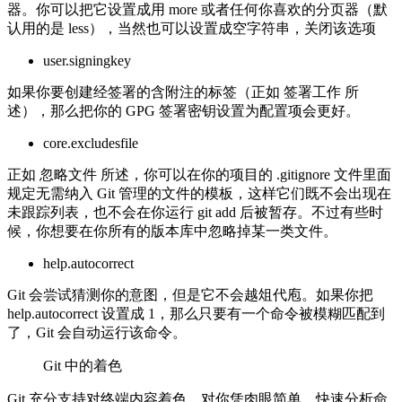
器。你可以把它设置成用 more 或者任何你喜欢的分页器（默
认用的是 less），当然也可以设置成空字符串，关闭该选项
user.signingkey
如果你要创建经签署的含附注的标签（正如 签署工作 所
述），那么把你的 GPG 签署密钥设置为配置项会更好。
core.excludesfile
正如 忽略文件 所述，你可以在你的项目的 .gitignore 文件里面
规定无需纳入 Git 管理的文件的模板，这样它们既不会出现在
未跟踪列表，也不会在你运行 git add 后被暂存。不过有些时
候，你想要在你所有的版本库中忽略掉某一类文件。
help.autocorrect
Git 会尝试猜测你的意图，但是它不会越俎代庖。如果你把
help.autocorrect 设置成 1，那么只要有一个命令被模糊匹配到
了，Git 会自动运行该命令。
Git 中的着色
Git 充分支持对终端内容着色，对你凭肉眼简单、快速分析命