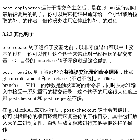
运行于提交产生之后，是在 git am 运行期间
post-applypatch
最后被调用的钩子。你可以用它把结果通知给一个小组或所拉
取的补丁的作者。但你没办法用它停止打补丁的过程。
3.2.3
其他钩子
钩子运行于变基之前，以非零值退出可以中止变
pre-rebase
基的过程。你可以使用这个钩子来禁止对已经推送的提交变
基。Git 自带的 pre-rebase 钩子示例就是这么做的，
钩子被那些会
替换提交记录的命令调用
，比如
post-rewrite
git commit –amend 和 git rebase（不过不包括 git filter-
branch）。它唯一的参数是触发重写的命令名，同时从标准输
入中接受一系列重写的提交记录。这个钩子的用途很大程度上
跟 post-checkout 和 post-merge 差不多。
在 git checkout 成功运行后，
钩子会被调用。
post-checkout
你可以根据你的项目环境用它调整你的工作目录。其中包括放
入大的二进制文件、自动生成文档或进行其他类似这样的操
作。