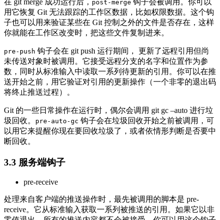
在 git merge 成功运行后，
钩子会被调用。你可以
post-merge
用它恢复 Git 无法跟踪的工作区数据，比如权限数据。这个钩
子也可以用来验证某些在 Git 控制之外的文件是否存在，这样
你就能在工作区改变时，把这些文件复制进来。
钩子会在 git push 运行期间， 更新了远程引用但尚
pre-push
未传送对象时被调用。它接受远程分支的名字和位置作为参
数，同时从标准输入中读取一系列待更新的引用。你可以在推
送开始之前，用它验证对引用的更新操作（一个非零的退出码
将终止推送过程）。
Git 的一些日常操作在运行时，偶尔会调用 git gc –auto 进行垃
圾回收。
钩子会在垃圾回收开始之前被调用，可
pre-auto-gc
以用它来提醒你现在要回收垃圾了，或者依情形判断是否要中
断回收。
3.3
服务端钩子
pre-receive
处理来自客户端的推送操作时，最先被调用的脚本是 pre-
receive。它从标准输入获取一系列被推送的引用。如果它以非
零值退出，所有的推送内容都不会被接受。你可以用这个钩子