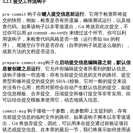
3.2.1
提交工作流钩子
钩子在
键入提交信息前运行
。它用于检查即将提
pre-commit
交的快照，例如，检查是否有所遗漏，确保测试运行，以及核
查代码。如果该钩子以非零值退出，Git 将放弃此次提交，不
过你可以用 git commit –no-verify 来绕过这个环节。你可以利
用该钩子，来检查代码风格是否一致（运行类似 lint 的程
序）、尾随空白字符是否存在（自带的钩子就是这么做的），
或新方法的文档是否适当。
钩子在
启动提交信息编辑器之前，默认信
prepare-commit-msg
息被创建之后运行
。它允许你编辑提交者所看到的默认信息。
该钩子接收一些选项：存有当前提交信息的文件的路径、提交
类型和修补提交的提交的 SHA-1校验。它对一般的提交来说
并没有什么用；然而对那些会自动产生默认信息的提交，如提
交信息模板、合并提交、压缩提交和修订提交等非常实用。你
可以结合提交模板来使用它，动态地插入信息。
钩子接收一个参数，此参数即上文提到的，存有
commit-msg
当前提交信息的临时文件的路径。如果该钩子脚本以非零值退
出，Git 将放弃提交，因此，可以用来在提交通过前验证项目
状态或提交信息。在本章的最后一节，我们将展示如何使用该