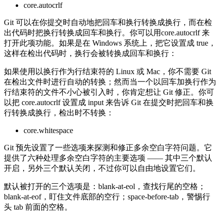
core.autocrlf
Git 可以在你提交时自动地把回车和换行转换成换行，而在检
出代码时把换行转换成回车和换行。你可以用core.autocrlf 来
打开此项功能。如果是在 Windows 系统上，把它设置成 true，
这样在检出代码时，换行会被转换成回车和换行：
如果使用以换行作为行结束符的 Linux 或 Mac，你不需要 Git
在检出文件时进行自动的转换；然而当一个以回车加换行作为
行结束符的文件不小心被引入时，你肯定想让 Git 修正。你可
以把 core.autocrlf 设置成 input 来告诉 Git 在提交时把回车和换
行转换成换行，检出时不转换：
core.whitespace
Git 预先设置了一些选项来探测和修正多余空白字符问题。它
提供了六种处理多余空白字符的主要选项 —— 其中三个默认
开启，另外三个默认关闭，不过你可以自由地设置它们。
默认被打开的三个选项是：blank-at-eol，查找行尾的空格；
blank-at-eof，盯住文件底部的空行；space-before-tab，警惕行
头 tab 前面的空格。