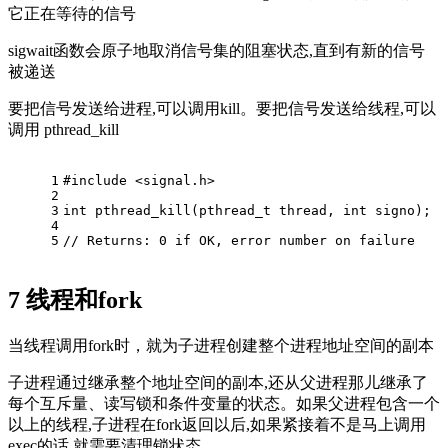
它正在等待的信号
sigwait函数会原子地取消信号集的阻塞状态,直到有新的信号
被递送
要把信号发送给进程,可以调用kill。要把信号发送给线程,可以
调用 pthread_kill
1
#
include
<signal.h>
2
3
int
pthread_kill
(
pthread_t
 thread, 
int
 signo)
;
4
5
// Returns: 0 if OK, error number on failure
7
线程和fork
当线程调用fork时，就为子进程创建整个进程地址空间的副本
子进程通过继承整个地址空间的副本,还从父进程那儿继承了
每个互斥量、读写锁和条件变量的状态。如果父进程包含一个
以上的线程,子进程在fork返回以后,如果紧接着不是马上调用
exec的话,就需要清理锁状态