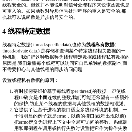
线程安全的。但这并不能说明对信号处理程序来说该函数也是
可重入的。如果函数对异步信号处理程序的重入是安全的,那
么就可以说函数是异步信号安全的。
4
线程特定数据
线程特定数据( thread-specific data),也称为
线程私有数据
(
thread-private data.),是存储和查询某个特定线程相关数据的一
种机制。我们把这种数据称为线程特定数据或线程私有数据的
原因是,我们希望每个线程可以访问它自己单独的数据副本,而
不需要担心与其他线程的同步访问问题
设置线程私有数据的原因：
有时候需要维护基于每线程(per-thread)的数据，即使线
程ID确实是小而连续的整数,我们可能还希望有一些额外
的保护,防止某个线程的数据与其他线程的数据相混淆。
它提供了让基于进程的接口适应多线程环境的机制。一
个很明显的例子就是errno，以前的接口(线程出现以前)
把errno定义为进程上下文中全局可访问的整数。系统调
用和库例程在调用或执行失败时设置把它作为操作失败