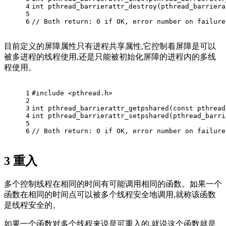
4
int
pthread_barrierattr_destroy
(
pthread_barriera
5
6
// Both return: 0 if OK, error number on failure
目前定义的屏障属性只有进程共享属性,它控制着屏障是可以
被多进程的线程使用,还是只能被初始化屏障的进程内的多线
程使用。
1
#
include
<pthread.h> 
2
3
int
pthread_barrierattr_getpshared
(
const
pthread
4
int
pthread_barrierattr_setpshared
(
pthread_barri
5
6
// Both return: 0 if OK, error number on failure
3
重入
多个控制线程在相同的时间有可能调用相同的函数。如果一个
函数在相同的时间点可以被多个线程安全地调用,就称该函数
是线程安全的。
如果一个函数对多个线程来说是可重入的,就说这个函数就是