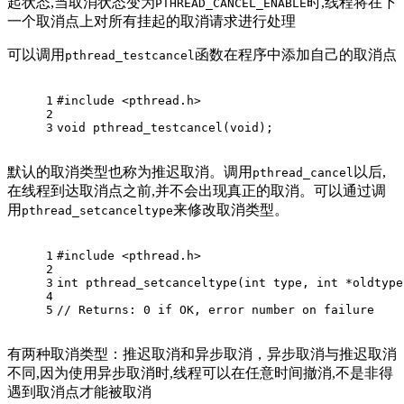
起状态,当取消状态变为
时,线程将在下
PTHREAD_CANCEL_ENABLE
一个取消点上对所有挂起的取消请求进行处理
可以调用
函数在程序中添加自己的取消点
pthread_testcancel
1
#
include
<pthread.h> 
2
3
void
pthread_testcancel
(
void
)
;
默认的取消类型也称为推迟取消。调用
以后,
pthread_cancel
在线程到达取消点之前,并不会出现真正的取消。可以通过调
用
来修改取消类型。
pthread_setcanceltype
1
#
include
<pthread.h> 
2
3
int
pthread_setcanceltype
(
int
 type, 
int
 *oldtype
4
5
// Returns: 0 if OK, error number on failure
有两种取消类型：推迟取消和异步取消，异步取消与推迟取消
不同,因为使用异步取消时,线程可以在任意时间撤消,不是非得
遇到取消点才能被取消