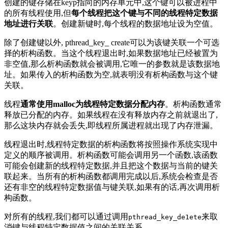
创建的键存储在keyp指向的内存单元中,这个键可以被进程中
的所有线程使用,但
每个线程把这个键与不同的线程特定数据
地址进行关联
。创建新键时,每个线程的数据地址设为空值。
除了创建键以外, pthread_key_ create可以为该键关联一个可选
择的析构函数。当这个线程退出时,如果数据地址已经被置为
非空值,那么析构函数就会被调用,它唯一的参数就是该数据地
址。如果传入的析构函数为空,就表明没有析构函数与这个键
关联。
线程
通常使用malloc为线程特定数据分配内存
。析构函数通常
释放已分配的内存。如果线程在没有释放内存之前就退出了,
那么这块内存就会丢失,即线程所属进程就出现了内存泄漏。
线程退出时,线程特定数据的析构函数将按照操作系统实现中
定义的顺序被调用。析构函数可能会调用另一个函数,该函数
可能会创建新的线程特定数据,并且把这个数据与当前的键关
联起来。当所有的析构函数都调用完成以后,系统会检查是否
还有非空的线程特定数据值与键关联,如果有的话,再次调用析
构函数。
对所有的线程,我们都可以通过调用
来取
pthread_key_de1ete
消键与线程特定数据值之间的关联关系