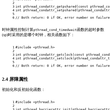
2
3
int
pthread_condattr_getpshared
(
const
pthread_co
4
int
pthread_condattr_setpshared
(
pthread_condattr
5
6
// Both return: 0 if OK, error number on failure
时钟属性控制计算
函数的超时参数
pthread_cond_timedwait
(sp)时采用的是哪个时钟，相关函数如下：
1
#
include
<pthread.h> 
2
3
int
pthread_condattr_getclock
(
const
pthread_cond
4
int
pthread_condattr_setclock
(
pthread_condattr_t
5
6
// Both return: 0 if OK, error number on failure
2.4
屏障属性
初始化和反初始化函数：
1
#
include
<pthread.h> 
2
3
int
pthread_barrierattr_init
(
pthread_barrierattr