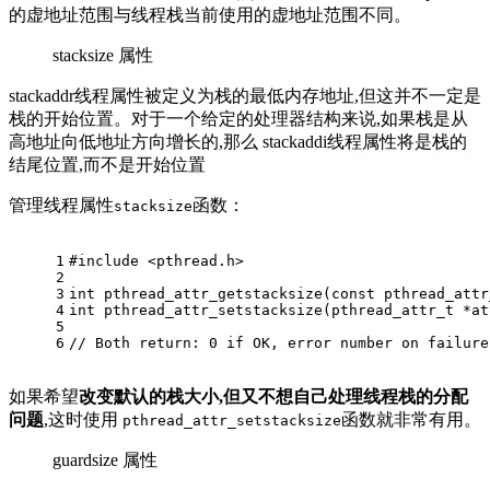
的虚地址范围与线程栈当前使用的虚地址范围不同。
stacksize 属性
stackaddr线程属性被定义为栈的最低内存地址,但这并不一定是
栈的开始位置。对于一个给定的处理器结构来说,如果栈是从
高地址向低地址方向增长的,那么 stackaddi线程属性将是栈的
结尾位置,而不是开始位置
管理线程属性
函数：
stacksize
1
#
include
<pthread.h> 
2
3
int
pthread_attr_getstacksize
(
const
pthread_attr
4
int
pthread_attr_setstacksize
(
pthread_attr_t
 *at
5
6
// Both return: 0 if OK, error number on failure
如果希望
改变默认的栈大小,但又不想自己处理线程栈的分配
问题
,这时使用
函数就非常有用。
pthread_attr_setstacksize
guardsize 属性