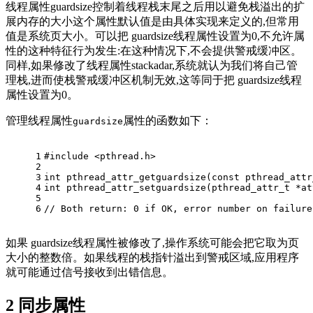
线程属性guardsize控制着线程栈末尾之后用以避免栈溢出的扩
展内存的大小这个属性默认值是由具体实现来定义的,但常用
值是系统页大小。可以把 guardsize线程属性设置为0,不允许属
性的这种特征行为发生:在这种情况下,不会提供警戒缓冲区。
同样,如果修改了线程属性stackadar,系统就认为我们将自己管
理栈,进而使栈警戒缓冲区机制无效,这等同于把 guardsize线程
属性设置为0。
管理线程属性
属性的函数如下：
guardsize
1
#
include
<pthread.h> 
2
3
int
pthread_attr_getguardsize
(
const
pthread_attr
4
int
pthread_attr_setguardsize
(
pthread_attr_t
 *at
5
6
// Both return: 0 if OK, error number on failure
如果 guardsize线程属性被修改了,操作系统可能会把它取为页
大小的整数倍。如果线程的栈指针溢出到警戒区域,应用程序
就可能通过信号接收到出错信息。
2
同步属性