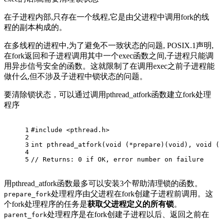
在子进程内部,只存在一个线程,它是由父进程中调用fork的线
程的副本构成的。
在多线程的进程中,为了避免不一致状态的问题, POSIX.1声明,
在fork返回和子进程调用其中一个exec函数之间,子进程只能调
用异步信号安全的函数。这就限制了在调用exec之前子进程能
做什么,但不涉及子进程中锁状态的问题。
要清除锁状态，可以通过调用pthread_atfork函数建立fork处理
程序
1
#
include
<pthread.h> 
2
3
int pthread_atfork(void (*prepare)(void), void (
4
5
// Returns: 0 if OK, error number on failure
用pthread_atfork函数最多可以安装3个帮助清理锁的函数。
处理程序由父进程在fork创建子进程前调用。这
prepare_fork
个fork处理程序的任务是
获取父进程定义的所有锁
。
处理程序是在fork创建子进程以后、返回之前在
parent_fork