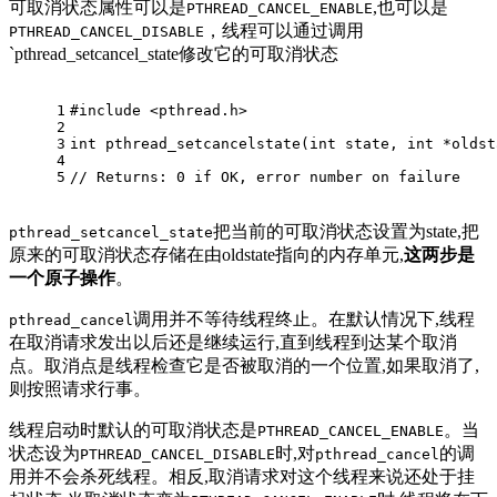
可取消状态属性可以是
,也可以是
PTHREAD_CANCEL_ENABLE
，线程可以通过调用
PTHREAD_CANCEL_DISABLE
`pthread_setcancel_state修改它的可取消状态
1
#
include
<pthread.h> 
2
3
int
pthread_setcancelstate
(
int
 state, 
int
 *oldst
4
5
// Returns: 0 if OK, error number on failure
把当前的可取消状态设置为state,把
pthread_setcancel_state
原来的可取消状态存储在由oldstate指向的内存单元,
这两步是
一个原子操作
。
调用并不等待线程终止。在默认情况下,线程
pthread_cancel
在取消请求发出以后还是继续运行,直到线程到达某个取消
点。取消点是线程检查它是否被取消的一个位置,如果取消了,
则按照请求行事。
线程启动时默认的可取消状态是
。当
PTHREAD_CANCEL_ENABLE
状态设为
时,对
的调
PTHREAD_CANCEL_DISABLE
pthread_cancel
用并不会杀死线程。相反,取消请求对这个线程来说还处于挂