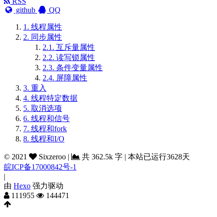
RSS
github
QQ
1.
线程属性
2.
同步属性
2.1.
互斥量属性
2.2.
读写锁属性
2.3.
条件变量属性
2.4.
屏障属性
3.
重入
4.
线程特定数据
5.
取消选项
6.
线程和信号
7.
线程和fork
8.
线程和I/O
©
2021
Sixzeroo
|
共
362.5k 字
|
本站已运行3628天
皖ICP备17000842号-1
|
由
Hexo
强力驱动
111955
144471