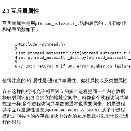
2.1
互斥量属性
互斥量属性是用
结构表示的，其初始化
pthread_mutexattr_t
和销毁函数如下：
1
#
include
<pthread.h> 
2
3
int
pthread_mutexattr_init
(
pthread_mutexattr_t
 *
4
int
pthread_mutexattr_destroy
(
pthread_mutexattr_
5
6
// Both return: 0 if OK, error number on failure
值得注意的3个属性是:进程共享属性、健壮属性以及类型属性
存在这样的机制:允许相互独立的多个进程把同一个内存数据
块映射到它们各自独立的地址空间中。就像多个线程访问共享
数据一样,多个进程访问共享数据通常也需要同步。如果进程
共享互斥量属性设置为
,从多个进程
PTHREAD_PROCESS_SHARED
彼此之间共享的内存数据块中分配的互斥量就可以用于这些进
程的同步