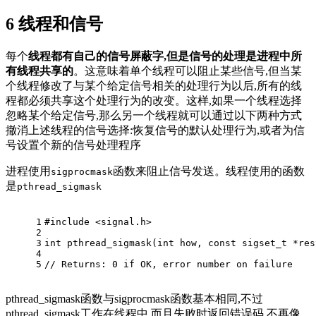
6
线程和信号
每个
线程都有自己的信号屏蔽字,但是信号的处理是进程中所
有线程共享的
。这意味着单个线程可以阻止某些信号,但当某
个线程修改了与某个给定信号相关的处理行为以后,所有的线
程都必须共享这个处理行为的改变。这样,如果一个线程选择
忽略某个给定信号,那么另一个线程就可以通过以下两种方式
撤消上述线程的信号选择:恢复信号的默认处理行为,或者为信
号设置个新的信号处理程序
进程使用
函数来阻止信号发送。线程使用的函数
sigprocmask
是
pthread_sigmask
1
#
include
<signal.h> 
2
3
int
pthread_sigmask
(
int
 how, 
const
sigset_t
 *
res
4
5
// Returns: 0 if OK, error number on failure
pthread_sigmask函数与sigprocmask函数基本相同,不过
pthread_sigmask工作在线程中,而且失败时返回错误码,不再像