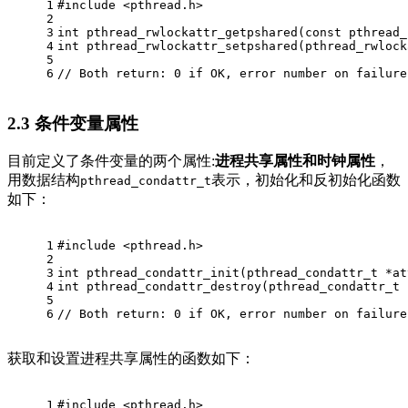
1
#
include
<pthread.h> 
2
3
int
pthread_rwlockattr_getpshared
(
const
pthread_
4
int
pthread_rwlockattr_setpshared
(
pthread_rwlock
5
6
// Both return: 0 if OK, error number on failure
2.3
条件变量属性
目前定义了条件变量的两个属性:
进程共享属性和时钟属性
，
用数据结构
表示，初始化和反初始化函数
pthread_condattr_t
如下：
1
#
include
<pthread.h> 
2
3
int
pthread_condattr_init
(
pthread_condattr_t
 *at
4
int
pthread_condattr_destroy
(
pthread_condattr_t
 
5
6
// Both return: 0 if OK, error number on failure
获取和设置进程共享属性的函数如下：
1
#
include
<pthread.h> 