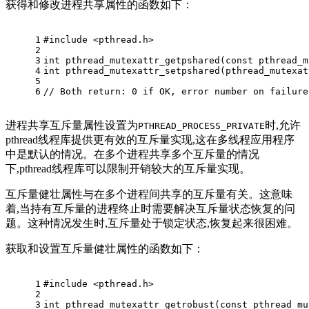
获得和修改进程共享属性的函数如下：
1
#
include
<pthread.h> 
2
3
int
pthread_mutexattr_getpshared
(
const
pthread_m
4
int
pthread_mutexattr_setpshared
(
pthread_mutexat
5
6
// Both return: 0 if OK, error number on failure
进程共享互斥量属性设置为
时,允许
PTHREAD_PROCESS_PRIVATE
pthread线程库提供更有效的互斥量实现,这在多线程应用程序
中是默认的情况。在多个进程共享多个互斥量的情况
下,pthread线程库可以限制开销较大的互斥量实现。
互斥量健壮属性与在多个进程间共享的互斥量有关。这意味
着,当持有互斥量的进程终止时需要解决互斥量状态恢复的问
题。这种情况发生时,互斥量处于锁定状态,恢复起来很困难。
获取和设置互斥量健壮属性的函数如下：
1
#
include
<pthread.h>
2
3
int
pthread_mutexattr_getrobust
(
const
pthread_mu