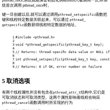
pthread_once,系统就能保证初始化例程initfn只被调用一次,即系
统首次调用 pthread_once时。
键一旦创建以后,就可以通过调用
函数把
pthread_setspecific
键和线程特定数据关联起来。可以通过
pthread_
函数获得线程特定数据的地址。
getspecific
1
#
include
<pthread.h>
2
3
void
 *
pthread_getspecific
(
pthread_key_t
 key)
;
4
5
// Returns: thread-speciﬁc data value or NULL if
6
7
int
pthread_setspecific
(
pthread_key_t
 key, 
const
8
9
// Returns: 0 if OK, error number on failure
5
取消选项
有两个线程属性并没有包含在
结构中,它们是
pthread_attr_t
可取消状态和可取消类型。这两个属性影响着线程在响应
函数调用时所呈现的行为
pthread_cancel