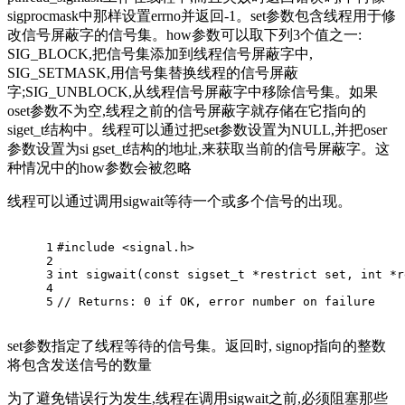
sigprocmask中那样设置errno并返回-1。set参数包含线程用于修
改信号屏蔽字的信号集。how参数可以取下列3个值之一:
SIG_BLOCK,把信号集添加到线程信号屏蔽字中,
SIG_SETMASK,用信号集替换线程的信号屏蔽
字;SIG_UNBLOCK,从线程信号屏蔽字中移除信号集。如果
oset参数不为空,线程之前的信号屏蔽字就存储在它指向的
siget_t结构中。线程可以通过把set参数设置为NULL,并把oser
参数设置为si gset_t结构的地址,来获取当前的信号屏蔽字。这
种情况中的how参数会被忽略
线程可以通过调用sigwait等待一个或多个信号的出现。
1
#
include
<signal.h> 
2
3
int
sigwait
(
const
sigset_t
 *
restrict
set
, 
int
 *
r
4
5
// Returns: 0 if OK, error number on failure
set参数指定了线程等待的信号集。返回时, signop指向的整数
将包含发送信号的数量
为了避免错误行为发生,线程在调用sigwait之前,必须阻塞那些