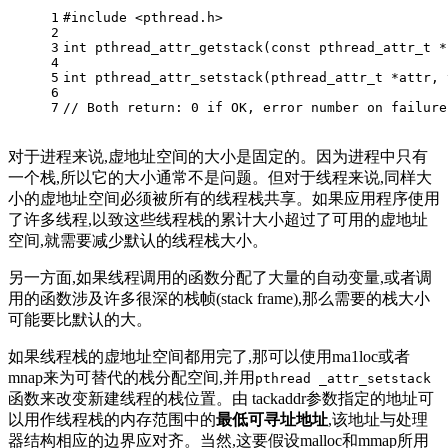
1
#
include
<pthread.h>
2
3
int
pthread_attr_getstack
(
const
pthread_attr_t
 *
4
5
int
pthread_attr_setstack
(
pthread_attr_t
 *attr, 
6
7
// Both return: 0 if OK, error number on failure
对于进程来说,虚地址空间的大小是固定的。因为进程中只有
一个栈,所以它的大小通常不是问题。但对于线程来说,同样大
小的虚地址空间必须被所有的线程栈共享。如果应用程序使用
了许多线程,以致这些线程栈的累计大小超过了可用的虚地址
空间,就需要减少默认的线程栈大小。
另一方面,如果线程调用的函数分配了大量的自动变量,或者调
用的函数涉及许多很深的栈帧(stack frame),那么需要的栈大小
可能要比默认的大。
如果线程栈的虚地址空间都用完了,那可以使用ma1loc或者
mnap来为可替代的栈分配空间,并用
pthread _attr_setstack
函数来改变新建线程的栈位置。由 tackaddr参数指定的地址可
以用作线程栈的内存范围中的
最低可寻址地址
,该地址与处理
器结构相应的边界应对齐。当然,这要假设malloc和mmap所用