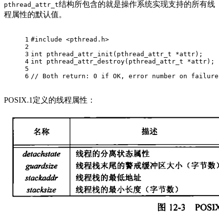
结构所包含的就是操作系统实现支持的所有线
pthread_attr_t
程属性的默认值。
1
#
include
<pthread.h> 
2
3
int
pthread_attr_init
(
pthread_attr_t
 *attr)
; 
4
int
pthread_attr_destroy
(
pthread_attr_t
 *attr)
;
5
6
// Both return: 0 if OK, error number on failure
POSIX.1定义的线程属性：