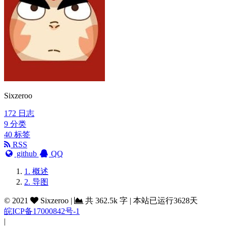
Sixzeroo
172
日志
9
分类
40
标签
RSS
github
QQ
1.
概述
2.
导图
©
2021
Sixzeroo
|
共
362.5k 字
|
本站已运行3628天
皖ICP备17000842号-1
|