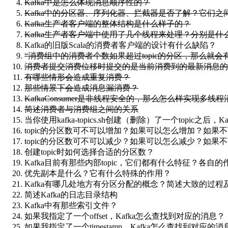
Kafka中是怎么体现消息顺序性的？
Kafka中的分区器、序列化器、拦截器是否了解？它们
Kafka生产者客户端的整体结构是什么样子的？
Kafka生产者客户端中使用了几个线程来处理？分别是什
Kafka的旧版Scala的消费者客户端的设计有什么缺陷？
“消费组中的消费者个数如果超过topic的分区，那么就
消费者提交消费位移时提交的是当前消费到的最新消息的offset
有哪些情形会造成重复消费？
那些情景下会造成消息漏消费？
KafkaConsumer是非线程安全的，那么怎么样实现多线
简述消费者与消费组之间的关系
当你使用kafka-topics.sh创建（删除）了一个topic之后
topic的分区数可不可以增加？如果可以怎么增加？如果
topic的分区数可不可以减少？如果可以怎么减少？如果
创建topic时如何选择合适的分区数？
Kafka目前有那些内部topic，它们都有什么特征？各自
优先副本是什么？它有什么特殊的作用？
Kafka有哪几处地方有分区分配的概念？简述大致的过程
简述Kafka的日志目录结构
Kafka中有那些索引文件？
如果我指定了一个offset，Kafka怎么查找到对应的消息？
如果我指定了一个timestamp，Kafka怎么查找到对应的消