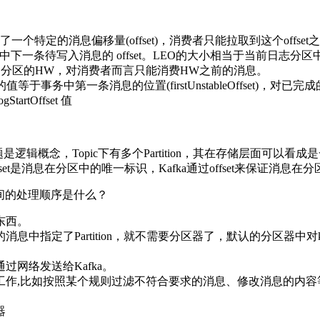
标识了一个特定的消息偏移量(offset)，消费者只能拉取到这个offse
日志文件中下一条待写入消息的 offset。LEO的大小相当于当前日志分
即为分区的HW，对消费者而言只能消费HW之前的消息。
，LSO 的值等于事务中第一条消息的位置(firstUnstableOffset)
tartOffset 值
类的主题是逻辑概念，Topic下有多个Partition，其在存储层面可以
set是消息在分区中的唯一标识，Kafka通过offset来保证消息在
之间的处理顺序是什么？
东西。
指定了Partition，就不需要分区器了，默认的分区器中对ke
网络发送给Kafka。
作,比如按照某个规则过滤不符合要求的消息、修改消息的内容等
器