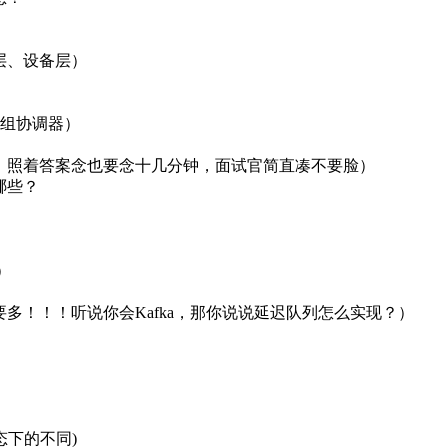
层、设备层）
组协调器）
4次，照着答案念也要念十几分钟，面试官简直凑不要脸）
哪些？
）
要多！！！听说你会Kafka，那你说说延迟队列怎么实现？）
d状态下的不同)