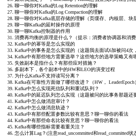
聊一聊你对Kafka的Log Retention的理解
聊一聊你对Kafka的Log Compaction的理解
聊一聊你对Kafka底层存储的理解（页缓存、内核层、块
聊一聊Kafka的延时操作的原理
聊一聊Kafka控制器的作用
消费再均衡的原理是什么？（提示：消费者协调器和消费
Kafka中的幂等是怎么实现的
Kafka中的事务是怎么实现的（这题我去面试6加被问
Kafka中有那些地方需要选举？这些地方的选举策略又有
失效副本是指什么？有那些应对措施？
多副本下，各个副本中的HW和LEO的演变过程
为什么Kafka不支持读写分离？
Kafka在可靠性方面做了哪些改进？（HW， LeaderEpoch
Kafka中怎么实现死信队列和重试队列？
Kafka中的延迟队列怎么实现（这题被问的比事务那题还
Kafka中怎么做消息审计？
Kafka中怎么做消息轨迹？
Kafka中有那些配置参数比较有意思？聊一聊你的看法
Kafka中有那些命名比较有意思？聊一聊你的看法
Kafka有哪些指标需要着重关注？
怎么计算Lag？(注意read_uncommitted和read_committe