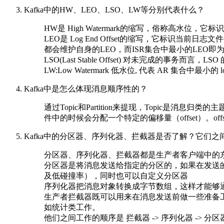
Kafka中的HW、LEO、LSO、LW等分别代表什么？
HW是 High Watermark的缩写，俗称高水位，它
LEO是 Log End Offset的缩写，它标识当前
都会维护自身的LEO，而ISR集合中最小的LEO
LSO(Last Stable Offset) 对未完成的事务而言
LW:Low Watermark 低水位, 代表 AR 集合中最小的 logS
Kafka中是怎么体现消息顺序性的？
通过Topic和Partition来提现，Topic是消息归
件中的时候会分配一个特定的偏移量（offset）。off
Kafka中的分区器、序列化器、拦截器是否了解？它们
分区器、序列化器、拦截器都是生产者客户端中的
分区器是将消息发送给指定的分区的，如果在发送的消息中
及低碰撞率），同时也可以自定义分区器
序列化器把消息对象转换成字节数组，这样才能够通过
生产者拦截器既可以用来在消息发送前做一些准备工
如统计类工作。
他们之间工作的顺序是 拦截器 -> 序列化器 -> 分区