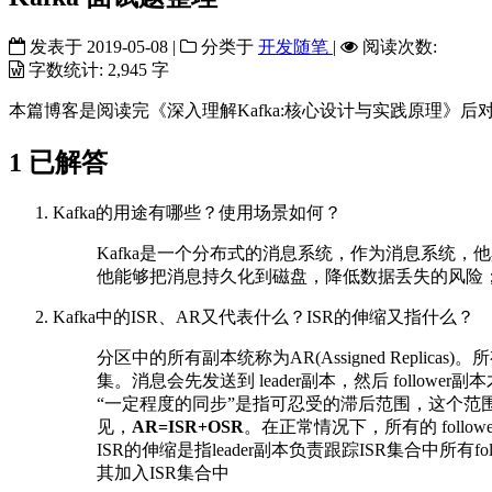
发表于
2019-05-08
|
分类于
开发随笔
|
阅读次数:
字数统计:
2,945 字
本篇博客是阅读完《深入理解Kafka:核心设计与实践原理》后
1
已解答
Kafka的用途有哪些？使用场景如何？
Kafka是一个分布式的消息系统，作为消息系统
他能够把消息持久化到磁盘，降低数据丢失的风险
Kafka中的ISR、AR又代表什么？ISR的伸缩又指什么？
分区中的所有副本统称为AR(Assigned Replicas)。
集。消息会先发送到 leader副本，然后 followe
“一定程度的同步”是指可忍受的滞后范围，这个范围可以通过参数
见，
AR=ISR+OSR
。在正常情况下，所有的 follow
ISR的伸缩是指leader副本负责跟踪ISR集合中所有fo
其加入ISR集合中