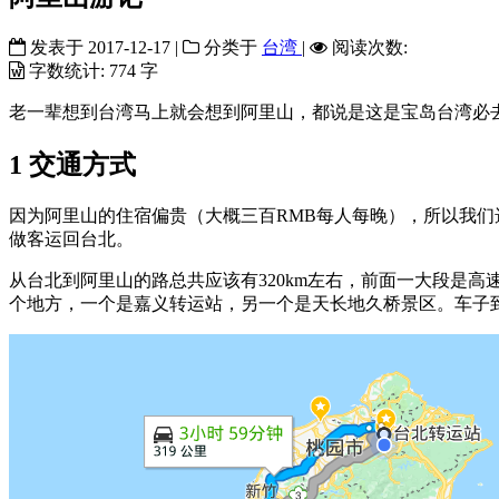
发表于
2017-12-17
|
分类于
台湾
|
阅读次数:
字数统计:
774 字
老一辈想到台湾马上就会想到阿里山，都说是这是宝岛台湾必
1
交通方式
因为阿里山的住宿偏贵（大概三百RMB每人每晚），所以我
做客运回台北。
从台北到阿里山的路总共应该有320km左右，前面一大段是
个地方，一个是嘉义转运站，另一个是天长地久桥景区。车子