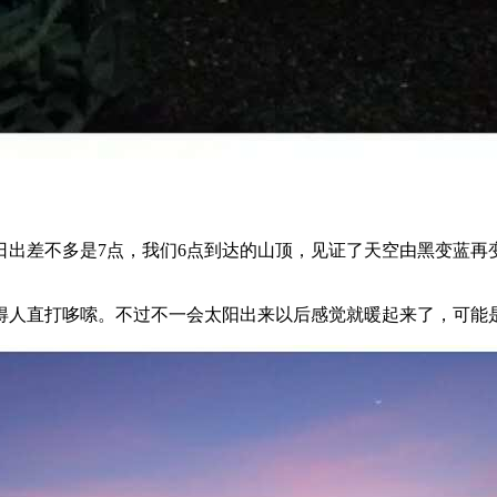
日出差不多是7点，我们6点到达的山顶，见证了天空由黑变蓝再
得人直打哆嗦。不过不一会太阳出来以后感觉就暖起来了，可能